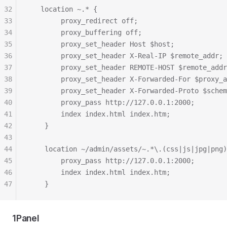
32
   location ~.* {  
33
        proxy_redirect off;
34
        proxy_buffering off;
35
        proxy_set_header Host $host;
36
        proxy_set_header X-Real-IP $remote_addr;
37
        proxy_set_header REMOTE-HOST $remote_addr
38
        proxy_set_header X-Forwarded-For $proxy_a
39
        proxy_set_header X-Forwarded-Proto $schem
40
        proxy_pass http://127.0.0.1:2000;    
41
        index index.html index.htm;
42
    }
43
44
    location ~/admin/assets/~.*\.(css|js|jpg|png)
45
        proxy_pass http://127.0.0.1:2000;   
46
        index index.html index.htm;
47
    }
1Panel