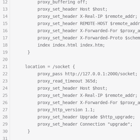
12
        proxy_buffering off;
13
        proxy_set_header Host $host;
14
        proxy_set_header X-Real-IP $remote_addr;
15
        proxy_set_header REMOTE-HOST $remote_addr
16
        proxy_set_header X-Forwarded-For $proxy_a
17
        proxy_set_header X-Forwarded-Proto $schem
18
        index index.html index.htm;
19
    }
20
21
   location = /socket { 
22
        proxy_pass http://127.0.0.1:2000/socket; 
23
        proxy_read_timeout 365d;
24
        proxy_set_header Host $host;
25
        proxy_set_header X-Real-IP $remote_addr;
26
        proxy_set_header X-Forwarded-For $proxy_a
27
        proxy_http_version 1.1;
28
        proxy_set_header Upgrade $http_upgrade;
29
        proxy_set_header Connection "upgrade";
30
    }
31