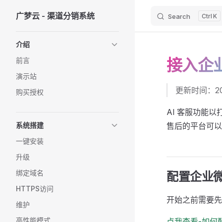
广梦云 - 渠道分销系统
Search
K
Skip to content
Sidebar Navigation
介绍
接入企
前言
演示站
更新时间：202
购买授权
AI 客服功能
系统搭建
售后的平台可以
一键安装
升级
绑定域名
配置企业
HTTPS访问
开始之前需要先
维护
高性能模式
点我查看-如何