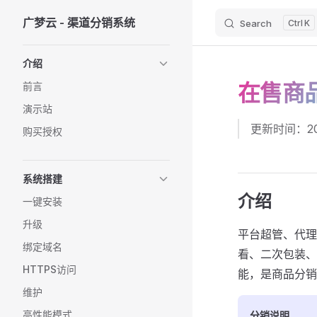
广梦云 - 渠道分销系统
Search
K
Skip to content
Sidebar Navigation
介绍
在售商
前言
演示站
更新时间：202
购买授权
系统搭建
介绍
一键安装
升级
平台超管、代理
绑定域名
看、二次包装、
HTTPS访问
能，是商品分销
维护
高性能模式
分销说明